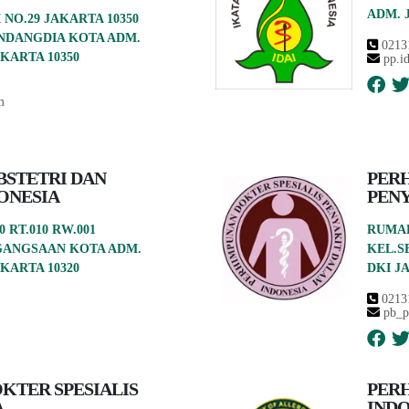
ADM. 
 NO.29 JAKARTA 10350
NDANGDIA KOTA ADM.
0213
KARTA 10350
pp.i
m
STETRI DAN
PERH
ONESIA
PENY
0 RT.010 RW.001
RUMAH
GANGSAAN KOTA ADM.
KEL.S
KARTA 10320
DKI J
0213
pb_p
KTER SPESIALIS
PERH
A
INDO