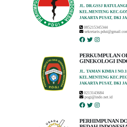
JL. DR.GSSJ RATULANGI
KEL.MENTENG KEC.GO
JAKARTA PUSAT, DKI JA
085215345344
sekretaris.pdui@gmail.co
PERKUMPULAN OB
GINEKOLOGI IND
JL. TAMAN KIMIA I NO.1
KEL.MENTENG KEC.PE
JAKARTA PUSAT, DKI JA
0213143684
pogi@indo.net.id
PERHIMPUNAN DO
BEDAH INDONESI