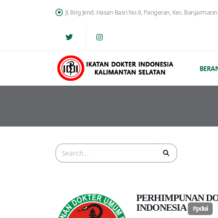
Jl. Brig Jend. Hasan Basri No.9, Pangeran, Kec. Banjarmas
BERA
PERHIMPUNAN D
INDONESIA
#pdui