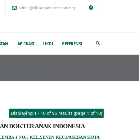
admin@idikalimantanselatan.org
ATAN
APLIKASI
UKDI
REFERENSI
Displaying 1 - 10 of 95 results (page 1 of 10)
AN DOKTER ANAK INDONESIA
ALEMBA 1 NO.5 KEL.SENEN KEC.PASEBAN KOTA