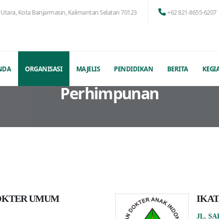
in Utara, Kota Banjarmasin, Kalimantan Selatan 70123
+62 821-8655-6207
NDA
ORGANISASI
MAJELIS
PENDIDIKAN
BERITA
KEGI
Perhimpunan
OKTER UMUM
IKAT
JL. S