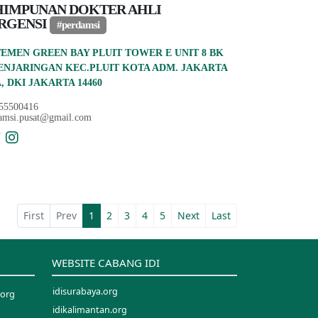
HIMPUNAN DOKTER AHLI
RGENSI
#perdamsi
EMEN GREEN BAY PLUIT TOWER E UNIT 8 BK
ENJARINGAN KEC.PLUIT KOTA ADM. JAKARTA
, DKI JAKARTA 14460
55500416
amsi.pusat@gmail.com
First
Prev
1
2
3
4
5
Next
Last
WEBSITE CABANG IDI
idisurabaya.org
.org
idikalimantan.org