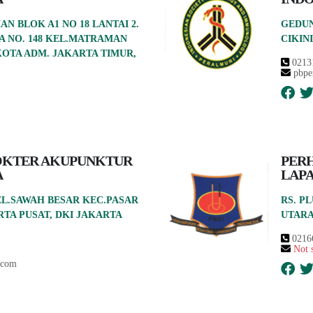
 BLOK A1 NO 18 LANTAI 2.
GEDUN
 NO. 148 KEL.MATRAMAN
CIKIN
OTA ADM. JAKARTA TIMUR,
0213
pbpe
OKTER AKUPUNKTUR
PER
A
LAP
 KEL.SAWAH BESAR KEC.PASAR
RS. P
TA PUSAT, DKI JAKARTA
UTAR
0216
Not 
.com