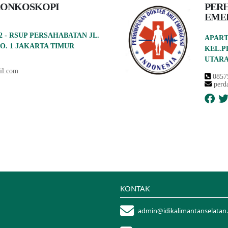
RONKOSKOPI
PER
EME
2 - RSUP PERSAHABATAN JL.
APART
O. 1 JAKARTA TIMUR
KEL.P
UTARA
il.com
0857
perd
KONTAK
admin@idikalimantanselatan