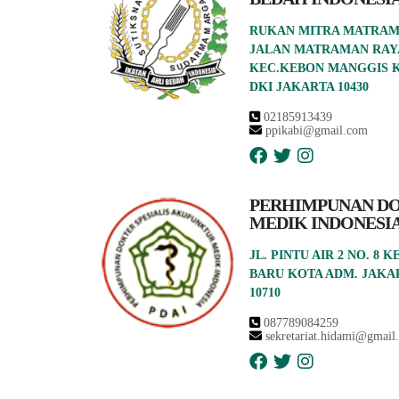
RUKAN MITRA MATRAMAN
JALAN MATRAMAN RAYA
KEC.KEBON MANGGIS K
DKI JAKARTA 10430
02185913439
ppikabi@gmail.com
PERHIMPUNAN D
MEDIK INDONESI
JL. PINTU AIR 2 NO. 8
BARU KOTA ADM. JAKAR
10710
087789084259
sekretariat.hidami@gmail