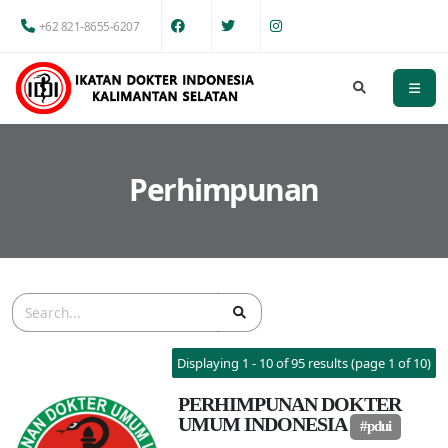
+62 821-8655-6207
Perhimpunan
Displaying 1 - 10 of 95 results (page 1 of 10)
PERHIMPUNAN DOKTER
UMUM INDONESIA
#pdui