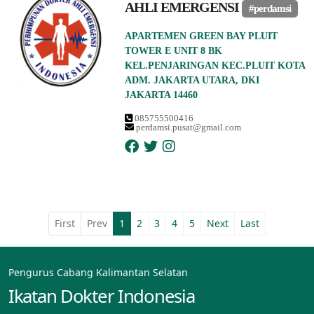
AHLI EMERGENSI
#perdamsi
APARTEMEN GREEN BAY PLUIT
TOWER E UNIT 8 BK
KEL.PENJARINGAN KEC.PLUIT KOTA
ADM. JAKARTA UTARA, DKI
JAKARTA 14460
085755500416
perdamsi.pusat@gmail.com
First
Prev
1
2
3
4
5
Next
Last
Pengurus Cabang Kalimantan Selatan
Ikatan Dokter Indonesia