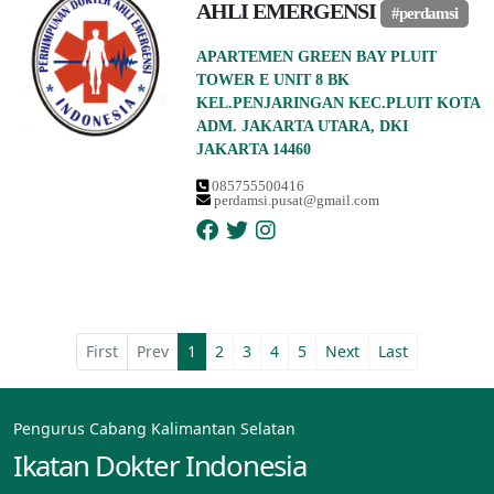
AHLI EMERGENSI
#perdamsi
APARTEMEN GREEN BAY PLUIT
TOWER E UNIT 8 BK
KEL.PENJARINGAN KEC.PLUIT KOTA
ADM. JAKARTA UTARA, DKI
JAKARTA 14460
085755500416
perdamsi.pusat@gmail.com
First
Prev
1
2
3
4
5
Next
Last
Pengurus Cabang Kalimantan Selatan
Ikatan Dokter Indonesia