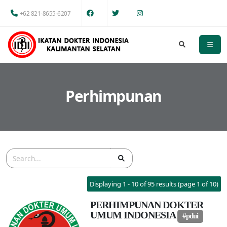
+62 821-8655-6207
Perhimpunan
Displaying 1 - 10 of 95 results (page 1 of 10)
PERHIMPUNAN DOKTER
UMUM INDONESIA
#pdui