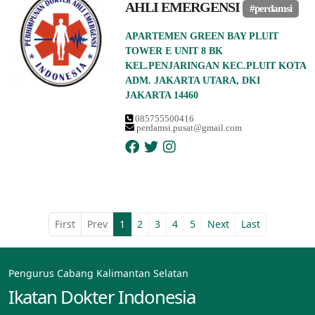
AHLI EMERGENSI
#perdamsi
APARTEMEN GREEN BAY PLUIT
TOWER E UNIT 8 BK
KEL.PENJARINGAN KEC.PLUIT KOTA
ADM. JAKARTA UTARA, DKI
JAKARTA 14460
085755500416
perdamsi.pusat@gmail.com
First
Prev
1
2
3
4
5
Next
Last
Pengurus Cabang Kalimantan Selatan
Ikatan Dokter Indonesia