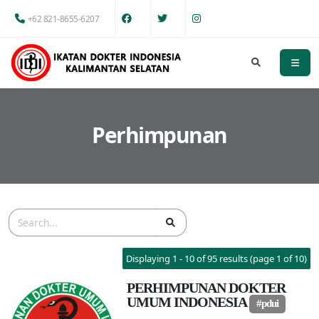
+62 821-8655-6207
Perhimpunan
Displaying 1 - 10 of 95 results (page 1 of 10)
PERHIMPUNAN DOKTER
UMUM INDONESIA
#pdui