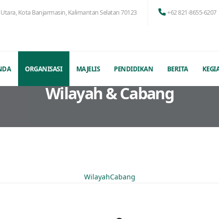
in Utara, Kota Banjarmasin, Kalimantan Selatan 70123
+62 821-8655-6207
NDA
ORGANISASI
MAJELIS
PENDIDIKAN
BERITA
KEGI
Wilayah & Cabang
Wilayah
Cabang