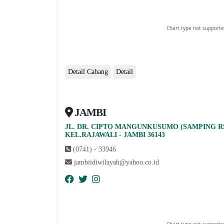
Chart type not supporte
Detail Cabang
Detail
JAMBI
JL. DR. CIPTO MANGUNKUSUMO (SAMPING R
abcdefhiklmnopqrstuvwxyz
KEL.RAJAWALI - JAMBI 36143
(0741) - 33946
jambiidiwilayah@yahoo.co.id
Chart type not supporte