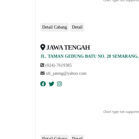
Detail Cabang
Detail
JAWA TENGAH
abcdefhiklmnopqrstuvwxyz
JL. TAMAN GEDUNG BATU NO. 28 SEMARANG, 
(024)-7619385
idi_jateng@yahoo.com
Chart type not supporte
Detail Cabang
Detail