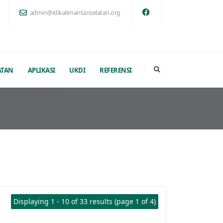
admin@idikalimantanselatan.org
ATAN
APLIKASI
UKDI
REFERENSI
Displaying 1 - 10 of 33 results (page 1 of 4)