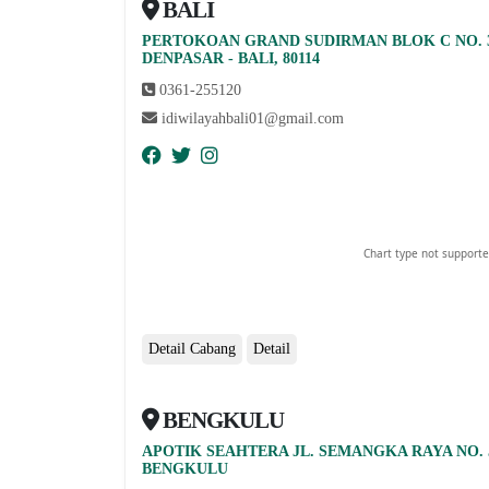
BALI
PERTOKOAN GRAND SUDIRMAN BLOK C NO. 36
abcdefhiklmnopqrstuvwxyz
DENPASAR - BALI, 80114
0361-255120
idiwilayahbali01@gmail.com
Chart type not supporte
Detail Cabang
Detail
BENGKULU
abcdefhiklmnopqrstuvwxyz
APOTIK SEAHTERA JL. SEMANGKA RAYA NO.
BENGKULU