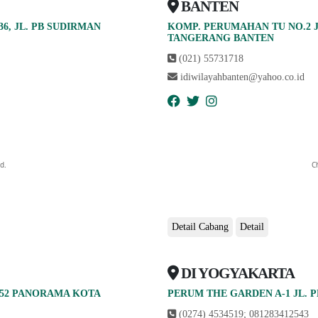
BANTEN
, JL. PB SUDIRMAN
KOMP. PERUMAHAN TU NO.2 JL
abcdefhiklmnopqrstuvwxyz
TANGERANG BANTEN
(021) 55731718
idiwilayahbanten@yahoo.co.id
d.
C
Detail Cabang
Detail
DI YOGYAKARTA
abcdefhiklmnopqrstuvwxyz
 52 PANORAMA KOTA
PERUM THE GARDEN A-1 JL.
(0274) 4534519; 081283412543