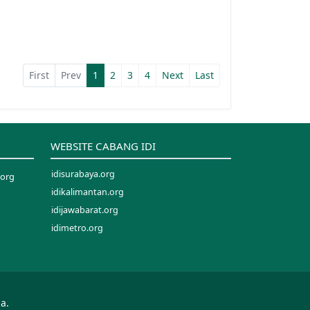
First
Prev
1
2
3
4
Next
Last
WEBSITE CABANG IDI
idisurabaya.org
.org
idikalimantan.org
idijawabarat.org
idimetro.org
idinusantara.org
idipalopo.org
idiparepare.org
idisorong.org
a.