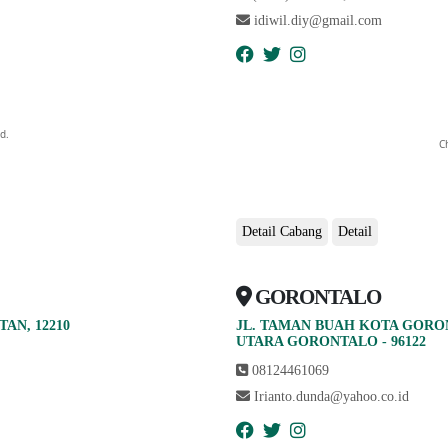
idiwil.diy@gmail.com
d.
C
Detail Cabang
Detail
GORONTALO
AN, 12210
JL. TAMAN BUAH KOTA GORO
abcdefhiklmnopqrstuvwxyz
UTARA GORONTALO - 96122
08124461069
Irianto.dunda@yahoo.co.id