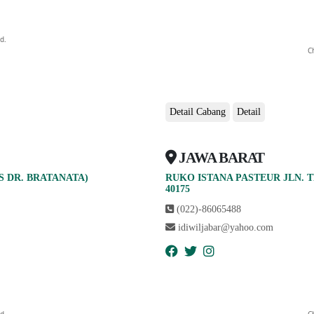
d.
C
Detail Cabang
Detail
JAWA BARAT
S DR. BRATANATA)
RUKO ISTANA PASTEUR JLN. 
abcdefhiklmnopqrstuvwxyz
40175
(022)-86065488
idiwiljabar@yahoo.com
d.
C